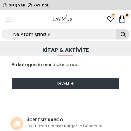
GIRIŞ YAP
KAYIT OL
0
0
KITAP & AKTIVITE
Bu kategoride ürün bulunamadı.
DEVAM
ÜCRETSİZ KARGO
100 TL Üzeri Ücretsiz Kargo! ile Gönderim!