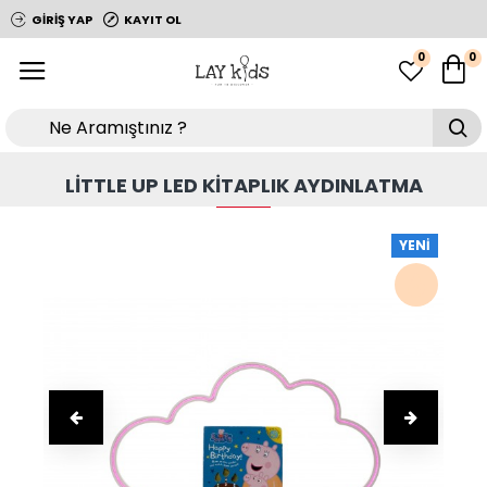
GIRIŞ YAP
KAYIT OL
0
0
LITTLE UP LED KITAPLIK AYDINLATMA
YENI