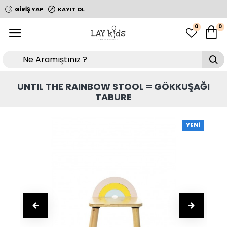
GIRIŞ YAP
KAYIT OL
0
0
UNTIL THE RAINBOW STOOL = GÖKKUŞAĞI
TABURE
YENI