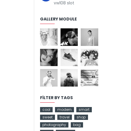
vw108 slot
GALLERY MODULE
FILTER BY TAGS
cool
modern
smart
sweet
travel
shop
photography
bag