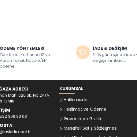
ÖDEME YÖNTEMLERİ
İADE & DEĞİŞİM
Tüm Kredi Kartlarına 12'ye
14 İş günü içinde iade
Varan Taksit, Havale/EFT
değişim imkanı...
ödeme
KURUMSAL
ĞAZA ADRESI
han Mah. 620 Sk. No:24/A
Hakkımızda
a-İZMİR
Teslimat ve Ödeme
TIŞIM
 532 369 93 08
Güvenlik ve Gizlilik
POSTA
Mesafeli Satış Sözleşmesi
o@laykids.com.tr