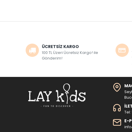
ÜCRETSİZ KARGO
100 TL Üzeri Ücretsiz Kargo! ile
Gönderim!
MA
Sey
Buc
İLE
Tel:
E-
inf