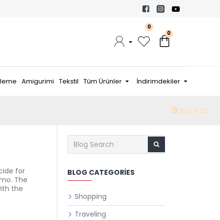
0
0
nleme
Amigurimi
Tekstil
Tüm Ürünler
İndirimdekiler
RSS FEED
ide for
BLOG CATEGORIES
emo. The
ith the
Shopping
Traveling