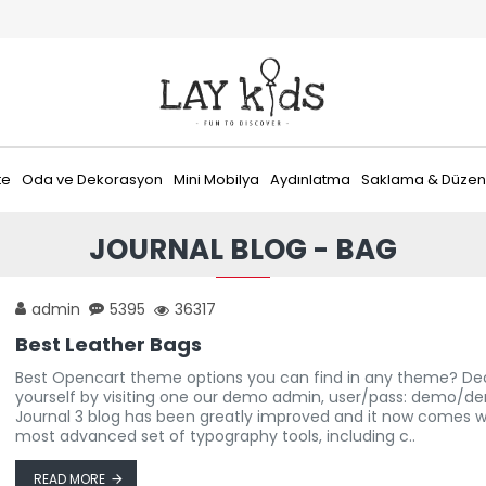
te
Oda ve Dekorasyon
Mini Mobilya
Aydınlatma
Saklama & Düze
JOURNAL BLOG - BAG
admin
5395
36317
Best Leather Bags
Best Opencart theme options you can find in any theme? Dec
yourself by visiting one our demo admin, user/pass: demo/d
Journal 3 blog has been greatly improved and it now comes w
most advanced set of typography tools, including c..
READ MORE